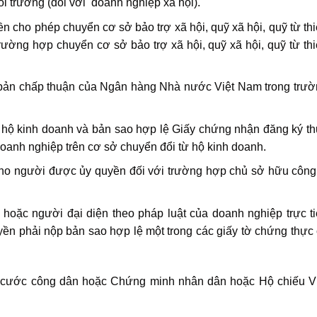
ôi trường (đối với doanh nghiệp xã hội).
 cho phép chuyển cơ sở bảo trợ xã hội, quỹ xã hội, quỹ từ th
rường hợp chuyển cơ sở bảo trợ xã hội, quỹ xã hội, quỹ từ th
 bản chấp thuận của Ngân hàng Nhà nước Việt Nam trong trư
hộ kinh doanh và bản sao hợp lệ Giấy chứng nhận đăng ký t
doanh nghiệp trên cơ sở chuyển đổi từ hộ kinh doanh.
ho người được ủy quyền đối với trường hợp chủ sở hữu công
oặc người đại diện theo pháp luật của doanh nghiệp trực t
ền phải nộp bản sao hợp lệ một trong các giấy tờ chứng thực
n cước công dân hoặc Chứng minh nhân dân hoặc Hộ chiếu V