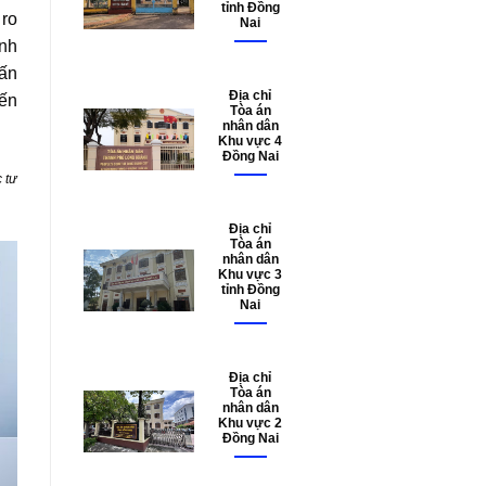
tỉnh Đồng
 ro
Nai
ình
ấn
Địa chỉ
yến
Tòa án
nhân dân
Khu vực 4
Đồng Nai
 tư
Địa chỉ
Tòa án
nhân dân
Khu vực 3
tỉnh Đồng
Nai
Địa chỉ
Tòa án
nhân dân
Khu vực 2
Đồng Nai