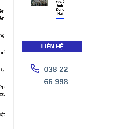
vực 3
tỉnh
Đồng
iện
Nai
iện
ờng
LIÊN HỆ
huế
038 22
 ty
66 998
iếp
 cá
iệt