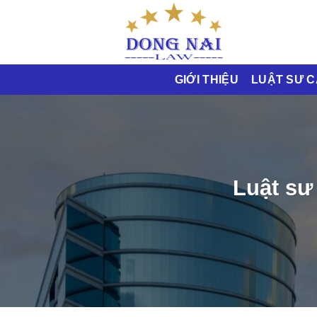
Bỏ
qua
nội
dung
GIỚI THIỆU
LUẬT SƯ 
Luật sư