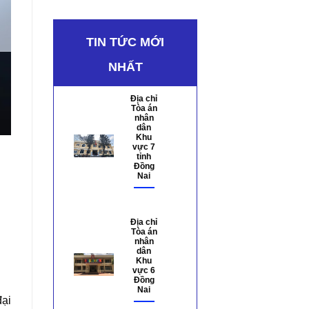
TIN TỨC MỚI
NHẤT
Địa chỉ
Tòa án
nhân
dân
Khu
vực 7
tỉnh
Đồng
Nai
Địa chỉ
Tòa án
nhân
dân
Khu
vực 6
Đồng
Nai
đại