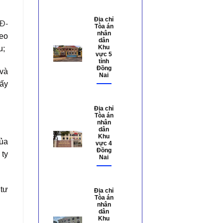
Địa chỉ
NĐ-
Tòa án
nhân
heo
dân
u;
Khu
vực 5
tỉnh
Đồng
 và
Nai
iấy
Địa chỉ
Tòa án
nhân
dân
Khu
của
vực 4
Đồng
 ty
Nai
 tư
Địa chỉ
Tòa án
nhân
dân
Khu