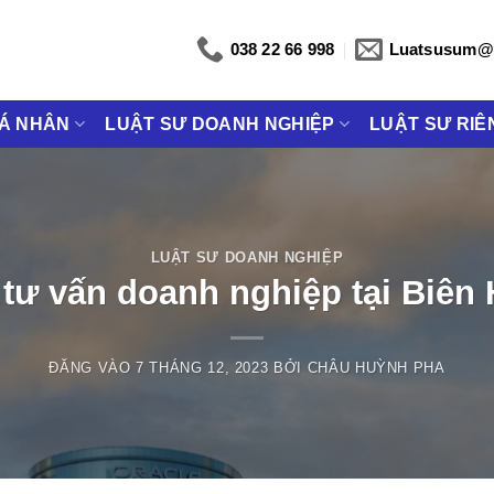
038 22 66 998
Luatsusum@
CÁ NHÂN
LUẬT SƯ DOANH NGHIỆP
LUẬT SƯ RIÊ
LUẬT SƯ DOANH NGHIỆP
 tư vấn doanh nghiệp tại Biên 
ĐĂNG VÀO
7 THÁNG 12, 2023
BỞI
CHÂU HUỲNH PHA