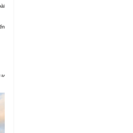
oài
đến
 tư