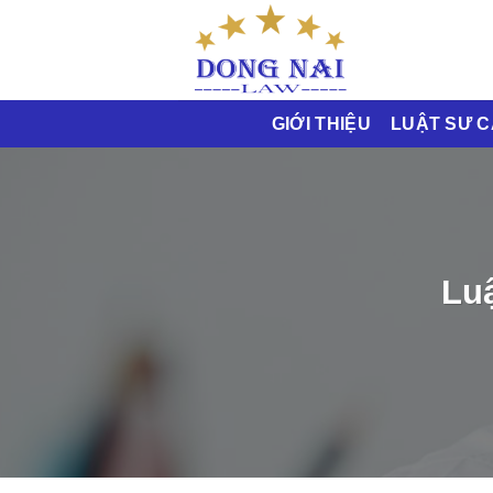
Bỏ
qua
nội
dung
GIỚI THIỆU
LUẬT SƯ 
Lu