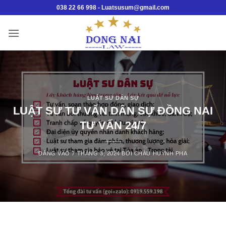
Bỏ
038 22 66 998 - Luatsusum@gmail.com
qua
nội
dung
LUẬT SƯ DÂN SỰ
LUẬT SƯ TƯ VẤN DÂN SỰ ĐỒNG NAI
TƯ VẤN 24/7
ĐĂNG VÀO
7 THÁNG 3, 2024
BỞI
CHÂU HUỲNH PHA