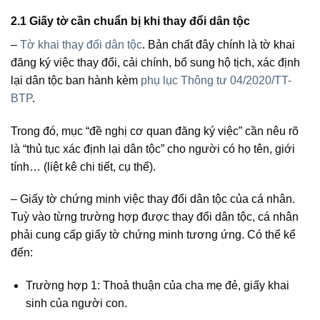
2.1 Giấy tờ cần chuẩn bị khi thay đổi dân tộc
–
Tờ khai thay đổi dân tộc
. Bản chất đây chính là tờ khai
đăng ký việc thay đổi, cải chính, bổ sung hộ tịch, xác định
lại dân tộc ban hành kèm
phụ lục Thông tư 04/2020/TT-
BTP
.
Trong đó, mục “đề nghị cơ quan đăng ký việc” cần nêu rõ
là “thủ tục xác định lại dân tộc” cho người có họ tên, giới
tính… (liệt kê chi tiết, cụ thể).
– Giấy tờ chứng minh việc thay đổi dân tộc của cá nhân.
Tuỳ vào từng trường hợp được thay đổi dân tộc, cá nhân
phải cung cấp giấy tờ chứng minh tương ứng. Có thể kể
đến:
Trường hợp 1: Thoả thuận của cha mẹ đẻ, giấy khai
sinh của người con.