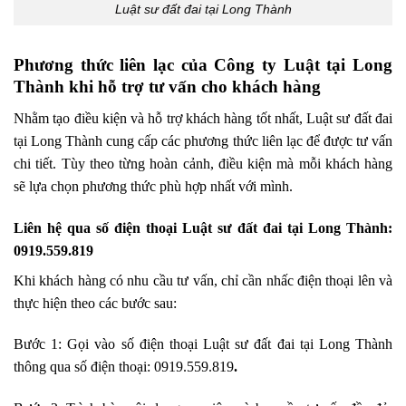
Luật sư đất đai tại Long Thành
Phương thức liên lạc của Công ty Luật tại
Long
Thành
khi hỗ trợ tư vấn cho khách hàng
Nhằm tạo điều kiện và hỗ trợ khách hàng tốt nhất, Luật sư đất đai
tại Long Thành cung cấp các phương thức liên lạc để được tư vấn
chi tiết. Tùy theo từng hoàn cảnh, điều kiện mà mỗi khách hàng
sẽ lựa chọn phương thức phù hợp nhất với mình.
Liên hệ qua số điện thoại
Luật sư đất đai tại Long Thành
:
0919.559.819
Khi khách hàng có nhu cầu tư vấn, chỉ cần nhấc điện thoại lên và
thực hiện theo các bước sau:
Bước 1: Gọi vào số điện thoại Luật sư đất đai tại Long Thành
thông qua số điện thoại: 0919.559.819
.