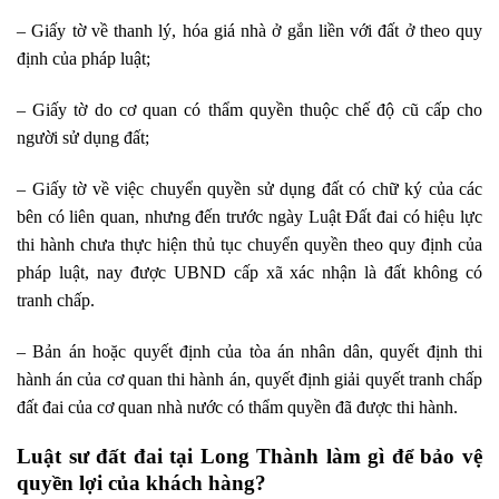
– Giấy tờ về thanh lý, hóa giá nhà ở gắn liền với đất ở theo quy
định của pháp luật;
– Giấy tờ do cơ quan có thẩm quyền thuộc chế độ cũ cấp cho
người sử dụng đất;
– Giấy tờ về việc chuyển quyền sử dụng đất có chữ ký của các
bên có liên quan, nhưng đến trước ngày Luật Đất đai có hiệu lực
thi hành chưa thực hiện thủ tục chuyển quyền theo quy định của
pháp luật, nay được UBND cấp xã xác nhận là đất không có
tranh chấp.
– Bản án hoặc quyết định của tòa án nhân dân, quyết định thi
hành án của cơ quan thi hành án, quyết định giải quyết tranh chấp
đất đai của cơ quan nhà nước có thẩm quyền đã được thi hành.
Luật sư đất đai tại Long Thành làm gì để bảo vệ
quyền lợi của khách hàng?