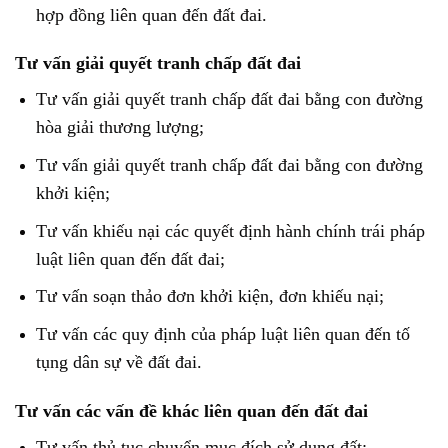
hợp đồng liên quan đến đất đai.
Tư vấn giải quyết tranh chấp đất đai
Tư vấn giải quyết tranh chấp đất đai bằng con đường
hòa giải thương lượng;
Tư vấn giải quyết tranh chấp đất đai bằng con đường
khởi kiện;
Tư vấn khiếu nại các quyết định hành chính trái pháp
luật liên quan đến đất đai;
Tư vấn soạn thảo đơn khởi kiện, đơn khiếu nại;
Tư vấn các quy định của pháp luật liên quan đến tố
tụng dân sự về đất đai.
Tư vấn các vấn đề khác liên quan đến đất đai
Tư vấn thủ tục chuyển mục đích sử dụng đất: