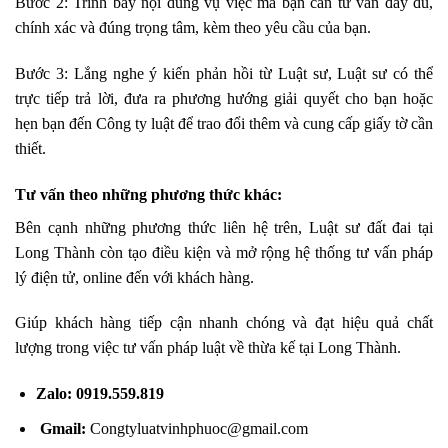
Bước 2: Trình bày nội dung vụ việc mà bạn cần tư vấn đầy đủ,
chính xác và đúng trọng tâm, kèm theo yêu cầu của bạn.
Bước 3: Lắng nghe ý kiến phản hồi từ Luật sư, Luật sư có thể
trực tiếp trả lời, đưa ra phương hướng giải quyết cho bạn hoặc
hẹn bạn đến Công ty luật để trao đổi thêm và cung cấp giấy tờ cần
thiết.
Tư vấn theo những phương thức khác:
Bên cạnh những phương thức liên hệ trên, Luật sư đất đai tại
Long Thành còn tạo điều kiện và mở rộng hệ thống tư vấn pháp
lý điện tử, online đến với khách hàng.
Giúp khách hàng tiếp cận nhanh chóng và đạt hiệu quả chất
lượng trong việc tư vấn pháp luật về thừa kế tại Long Thành.
Zalo: 0919.559.819
Gmail:
Congtyluatvinhphuoc@gmail.com