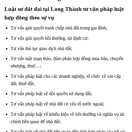
Luật sư đất đai tại
Long Thành
t
ư vấn pháp luật
hợp đồng theo sự vụ
Tư vấn giải quyết tranh chấp nhà đất trong gia đình;
Tư vấn giải quyết bồi thường, tái định cư;
Tư vấn thủ tục giao dịch nhà đất;
Tư vấn luật soạn thảo, đàm phán hợp đồng mua bán, chuyển
nhượng, thuê…;
Tư vấn pháp luật cho các doanh nghiệp, tổ chức về xin cấp
đất, thuê đất;
Tư vấn pháp luật về đòi quyền sử dụng đất;
Tư vấn pháp luật về nhà đất có yếu tố nước ngoài;
Tư vấn pháp luật về khiếu kiện về bồi thường và nghĩa vụ tài
chính liên quan đế nhà đất;
Tư vấn luật về nhà đất liên quan đến tính hợp pháp của hồ sơ