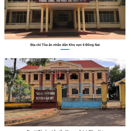
Địa chỉ Tòa án nhân dân Khu vực 6 Đồng Nai