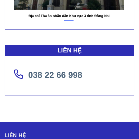
Địa chỉ Tòa án nhân dân Khu vực 3 tỉnh Đồng Nai
LIÊN HỆ
038 22 66 998
LIÊN HỆ