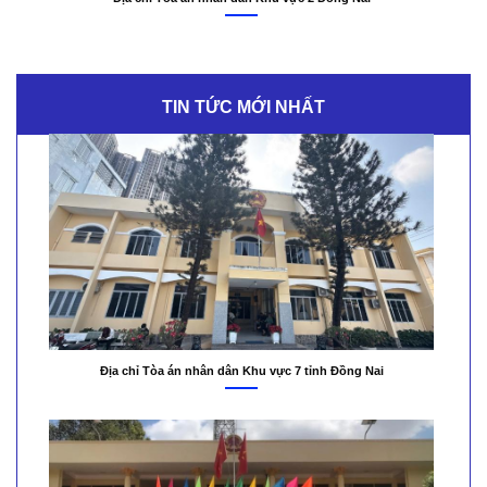
TIN TỨC MỚI NHẤT
Địa chỉ Tòa án nhân dân Khu vực 7 tỉnh Đồng Nai