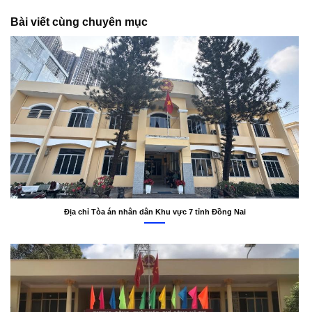
Bài viết cùng chuyên mục
Địa chỉ Tòa án nhân dân Khu vực 7 tỉnh Đồng Nai