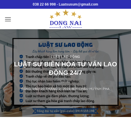
Bỏ
038 22 66 998 - Luatsusum@gmail.com
qua
nội
dung
LUẬT LAO ĐỘNG
LUẬT SƯ BIÊN HÒA TƯ VẤN LAO
ĐỘNG 24/7
ĐĂNG VÀO
20 THÁNG 2, 2024
BỞI
CHÂU HUỲNH PHA