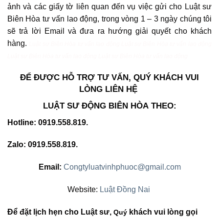
ảnh và các giấy tờ liên quan đến vụ việc gửi cho Luật sư
Biên Hòa tư vấn lao động, trong vòng 1 – 3 ngày chúng tôi
sẽ trả lời Email và đưa ra hướng giải quyết cho khách
hàng.
Luật sư Biên Hòa tư vấn lao động
Luật sư Biên Hòa tư vấn lao động
Luật sư Biên Hòa tư vấn lao động
Luật sư Biên Hòa tư vấn lao động
ĐỂ ĐƯỢC HỖ TRỢ TƯ VẤN,
QUÝ KHÁCH VUI
LÒNG LIÊN HỆ
LUẬT SƯ ĐỘNG BIÊN HÒA
THEO
:
Hotline: 0919.558.819.
Zalo: 0919.558.819.
Email:
Congtyluatvinhphuoc@gmail.com
Website:
Luật Đồng Nai
Để đặt lịch hẹn cho Luật sư,
khách vui lòng gọi
Quý